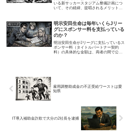
いる新サッカースタジアム整備計画につ
いて、その経緯、提唱されるメリット、
潜在的なデメリット、そして特に懸念さ
れる公金支出の妥当性について、厳格か
つ批判的な視点から分析を行ったもので
明示安田生命は毎年いくらJリー
税リーグ
ある。Jリーグによるライ...
グにスポンサー料を支払っている
のか？
明治安田生命がJリーグに支払っているス
ポンサー料（タイトルパートナー契約
料）の具体的な金額は、両者の間で公式
には非公表とされています。しかし、ス
ポーツビジネス界やメディアの試算・報
道によると、その金額は年間で約10億〜
15億円前後と見られて...
雇用調整助成金の不正受給ワーストは愛
知県
IT導入補助金詐欺で大分の2社長を逮捕