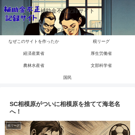
補助金不正記録サイト
ダメ、絶対！
なぜこのサイトを作ったか
税リーグ
経済産業省
厚生労働省
農林水産省
文部科学省
国民
SC相模原がついに相模原を捨てて海老名
へ！
税リーグ