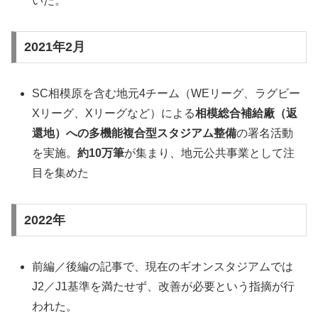
いた。
2021年2月
SC相模原を含む地元4チーム（WEリーグ、ラグビー
Xリーグ、Xリーグなど）による
相模総合補給廠（返
還地）への多機能複合型スタジアム整備
の署名活動
を実施。
約10万筆
が集まり、地元公共事業として注
目を集めた
2022年
前編／後編の記事で、現在のギオンスタジアムでは
J2／J1基準を満たせず、改善が必要という指摘が行
われた。