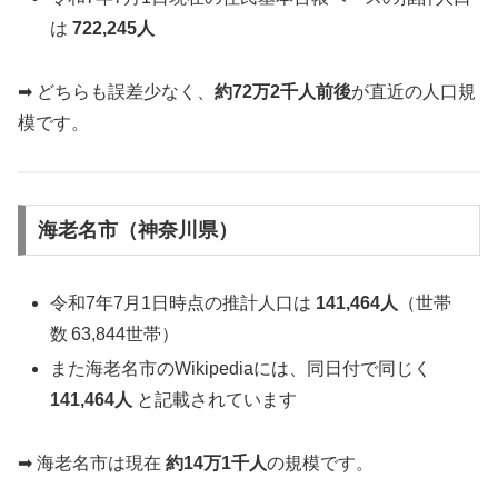
は
722,245人
➡ どちらも誤差少なく、
約72万2千人前後
が直近の人口規
模です。
海老名市（神奈川県）
令和7年7月1日時点の推計人口は
141,464人
（世帯
数 63,844世帯）
また海老名市のWikipediaには、同日付で同じく
141,464人
と記載されています
➡ 海老名市は現在
約14万1千人
の規模です。