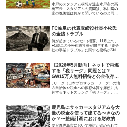
水戸のスタジアム構想が迷走水戸市の高
橋市長「スタジアムの質問は、私に隣の
家の晩御飯は何かと聞いているのと同じ
です」と会見で述べておられました。ス
タジアム構想の現状についてまとめま
す。Screenshot時系列（主要トピックの
FC岐阜の代表取締役社長小松氏
税リーグ
流れ）2019年...
の金銭トラブル
何が起きているのか（概要）11月上旬、
FC岐阜の小松裕志社長が関与する「別会
社の事業トラブル」に関する投稿がSNS
で拡散。資金や取引をめぐる不正・債務
不履行などの疑念が取り沙汰されまし
た。これに対しクラブ（FC岐阜）は11月
【2026年5月動向】ネットで再燃
税リーグ
7日付で、「当該...
する「税リーグ」問題とは？
GW15万人無料招待と公金依存を
巡る議論の総まとめ
Jリーグ（日本プロサッカーリーグ）の地
方自治体や税金への依存体質を痛烈に批
判するネットスラング「税リーグ」。
2026年5月、この言葉を取り巻く議論が
SNSやブログを中心にあらためて大きな
盛り上がりを見せました。本記事では、
鹿児島にサッカースタジアムを大
税リーグ
2026年5月に発...
量の税金を使って建てるべきなの
か？〜整備計画における財政的・
構造的リスク
要旨鹿児島市において検討が進められて