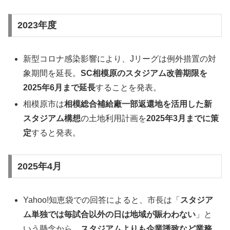
2023年度
新型コロナ感染影響により、Jリーグは例外措置の対
象期間を延長。
SC相模原のスタジアム改善期限を
2025年6月まで延長
することを発表。
相模原市は
相模総合補給廠一部返還地を活用した新
スタジアム構想
の土地利用計画を
2025年3月までに策
定
すると発表。
2025年4月
Yahoo!知恵袋での回答によると、市長は「
スタジア
ム単独では毎試合以外の日は地域が賑わわない
」と
いう懸念から、
スタジアムよりも企業誘致など業務