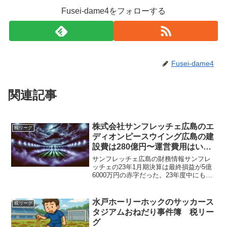
Fusei-dame4をフォローする
Fusei-dame4
関連記事
株式会社サンフレッチェ広島のエ
税リーグ
ディオンピースウイング広島の建
設費は280億円〜運営費用はいく
らかかる？
サンフレッチェ広島の財務情報サンフレ
ッチェの23年1月期決算は最終損益が5億
6000万円の赤字だった。23年度中にも債
務超過に陥る可能性があるとして、株主
へ追加出資を要請していた。経常利益は
この6年で5度の赤字である。貸借対照表
水戸ホーリーホックのサッカース
税リーグ
資本金が20...
タジアムおねだり事件簿 税リー
グ