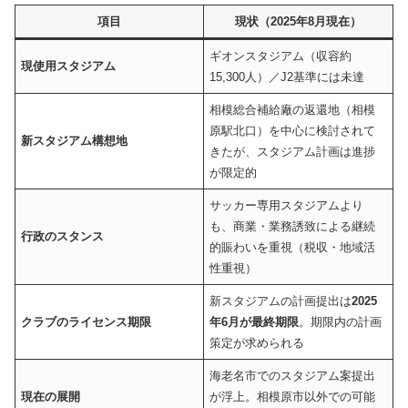
項目
現状（2025年8月現在）
ギオンスタジアム（収容約
現使用スタジアム
15,300人）／J2基準には未達
相模総合補給廠の返還地（相模
原駅北口）を中心に検討されて
新スタジアム構想地
きたが、スタジアム計画は進捗
が限定的
サッカー専用スタジアムより
も、商業・業務誘致による継続
行政のスタンス
的賑わいを重視（税収・地域活
性重視）
新スタジアムの計画提出は
2025
クラブのライセンス期限
年6月が最終期限
。期限内の計画
策定が求められる
海老名市でのスタジアム案提出
現在の展開
が浮上。相模原市以外での可能