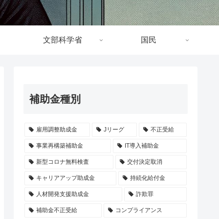
文部科学省
国民
補助金種別
雇用調整助成金
Jリーグ
不正受給
事業再構築補助金
IT導入補助金
新型コロナ無料検査
交付決定取消
キャリアアップ助成金
持続化給付金
人材開発支援助成金
詐欺罪
補助金不正受給
コンプライアンス