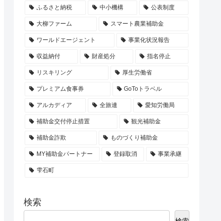
ふるさと納税
中小機構
公表制度
大柳ファーム
スマート農業補助金
ワールドエージェント
事業化状況報告
収益納付
財産処分
指名停止
リスキリング
厚生労働省
プレミアム食事券
GoToトラベル
アルカディア
全旅連
愛知労働局
補助金交付停止措置
観光補助金
補助金詐欺
ものづくり補助金
MY補助金パートナー
登録取消
事業承継
雫石町
検索
検索