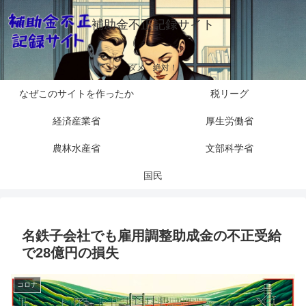
補助金不正記録サイト
ダメ、絶対！
なぜこのサイトを作ったか
税リーグ
経済産業省
厚生労働省
農林水産省
文部科学省
国民
名鉄子会社でも雇用調整助成金の不正受給
で28億円の損失
コロナ