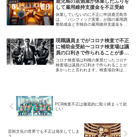
鹿児島の居酒屋が休業したふりを
コロナ
102億円...
して雇用維持支援金を不正受給
休業していないのに不正に申請鹿児島市
は、「パシフィック実業」が国の雇用調
整助成金と市独自の雇用維持支援金を不
正に受給していたと発表し、支給決定を
取り消して返還を命じた。同社は実際に
は休業していない労働者について、休業
現職議員までがコロナ検査で不正
コロナ
していたと虚偽の申請をし...
に補助金受給〜コロナ検査場は議
員の口利きで作られることが多か
った
コロナ検査場は利権の巣窟だったコロナ
検査場は議員の口利きで作られることが
多かったと言われます。検査場自体はか
なり儲かりました。さらに不正に補助金
も獲得していれば笑いがとまらないでし
ょうね。続報 9億円ではなく、23億円だ
った補助金不正岐阜県...
PCR検査不正は徹底的に取り締まって欲
しい
芸術文化の世界でも不正は発生してしま
う