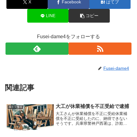
X
Facebook
はてブ
LINE
コピー
Fusei-dame4をフォローする
Fusei-dame4
関連記事
大工が休業補償を不正受給で逮捕
厚生労働省
大工さんが休業補償を不正に受給休業補
償を不正に受給したのに、納得できない
そうです。兵庫県警神戸西署は、詐欺の
疑いで神戸市西区玉津町の大工の男性
（71歳）を逮捕しました。この男性は、