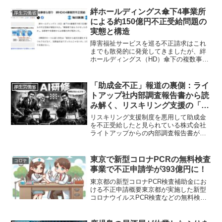
労働者ではないにもかかわらず、労災保
険の休業補償給付金と休業...
絆ホールディングス傘下4事業所
厚生労働省
による約150億円不正受給問題の
実態と構造
障害福祉サービスを巡る不正請求はこれ
までも散発的に発覚してきましたが、絆
ホールディングス（HD）傘下の複数事業
所で発覚した今回の事案は、その規模と
手口の両面において、業界の常識を大き
く超えるものでした。報道ベースでは約
「助成金不正」報道の裏側：ライ
厚生労働省
150億円規模とされる...
トアップ社内部調査報告書から読
み解く、リスキリング支援の「意
外な真実」
リスキリング支援制度を悪用して助成金
を不正受給したと見られている株式会社
ライトアップからの内部調査報告書が発
表されました。資料は以下からダウンロ
ードできます。あくまで当社の内部調査
の内容であり、客観的な立場で記載され
東京で新型コロナPCRの無料検査
コロナ
たものではありませんが、...
事業で不正申請学が393億円に！
東京都の新型コロナPCR検査補助金にお
ける不正申請概要東京都が実施した新型
コロナウイルスPCR検査などの無料検査
事業において、検査数の水増しなど不正
な補助金申請が588事業者中21事業者から
発覚し、不正申請額は393億円、交付額は