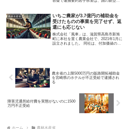
容疑で逮捕要約岩手県警は、国の新型コ
ロナ関連補助金を不正に受給した疑い
で、宮城県大崎市の鳴子観光ホテルの元
役員大沼孝晶（41歳）、岩手県雫石町の
いちご農家が3.7億円の補助金を
農林水産省
鶯宿温泉の長栄館社長照井...
受けたものの事業を完了せず、返
還にも応じない
株式会社「風車」は、滋賀県高島市新旭
町に本社を置く農業会社で、2021年1月に
設立されました。 ​同社は、付加価値の高
いイチゴを栽培し、海外輸出を目指す施
設の建設を計画していました。​しかし、
工事の遅延や新型コロナウイルスの影響
により、20...
農水省の上限5000万円の販路開拓補助金
を宮崎県のホテルが不正受給で逮捕され
る
障害児通所給付費を実態がないのに1500
万円不正受給
ホーム
農林水産省