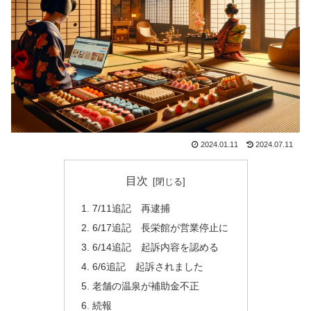
2024.01.11
2024.07.11
目次
7/11追記 再逮捕
6/17追記 長栄館が営業停止に
6/14追記 起訴内容を認める
6/6追記 起訴されました
老舗の温泉が補助金不正
続報