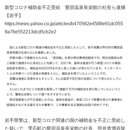
新型コロナ補助金不正受給 鶯宿温泉長栄館の社長ら逮捕
【岩手】
https://news.yahoo.co.jp/articles/b470562e4588e91dc055
9a76e552213dcd5cb2e2
岩手県警は、新型コロナ関連の国の補助金を不正に受給し
た疑いで、雫石町の鶯宿温泉長栄館の社長、照井貴博容疑