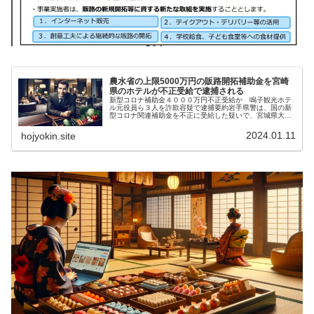
農水省の上限5000万円の販路開拓補助金を宮崎
県のホテルが不正受給で逮捕される
新型コロナ補助金４０００万円不正受給か 鳴子観光ホテ
ル元役員ら３人を詐欺容疑で逮捕要約岩手県警は、国の新
型コロナ関連補助金を不正に受給した疑いで、宮城県大崎
市の鳴子観光ホテルの元役員大沼孝晶（41歳）、岩手県雫
石町の鶯宿温泉の長栄館社長照井...
2024.01.11
hojyokin.site