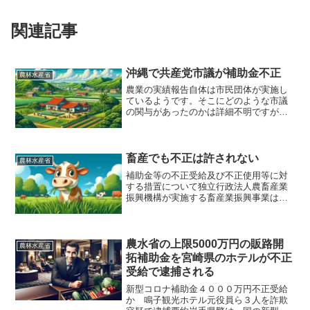
関連記事
沖縄で共産党市議が補助金不正
農林水産省
農業の実績報告自体は市民団体が実施し
ているようです。そこにどのような市議
の関与があったのかは詳細不明ですが、
市議こそ襟を正して活動してほしいで
す。5/29追記豊見城市は、市民団体の代
表者と50歳の市議会議員である高山美雪
議員を、補助金を不正...
畜産でも不正は許されない
農林水産省
補助金等の不正受給及び不正使用等に対
する措置について独立行政法人農畜産業
振興機構が実施する畜産業振興事業は、
国民の税金で賄われていることに鑑み、
補助金等に係る予算の執行の適正化に関
する法律（昭和 30 年法律第 179 号）や
畜産業振興事業...
農水省の上限5000万円の販路開
農林水産省
拓補助金を宮崎県のホテルが不正
受給で逮捕される
新型コロナ補助金４０００万円不正受給
か 鳴子観光ホテル元役員ら３人を詐欺