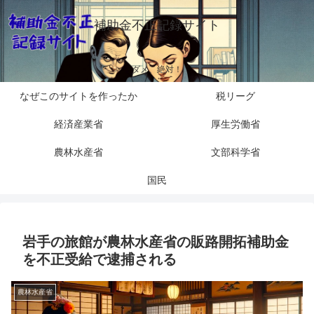
補助金不正記録サイト
ダメ、絶対！
なぜこのサイトを作ったか
税リーグ
経済産業省
厚生労働省
農林水産省
文部科学省
国民
岩手の旅館が農林水産省の販路開拓補助金
を不正受給で逮捕される
農林水産省