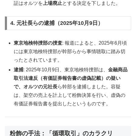
証はオルツを
上場廃止
とする決定を下しました。
4. 元社長らの逮捕（2025年10月9日）
東京地検特捜部の捜査
: 報道によると、2025年6月頃
には東京地検特捜部が幹部らから事情聴取に踏み切
ったとされています。
逮捕
: 2025年10月9日、東京地検特捜部は、
金融商品
取引法違反（有価証券報告書の虚偽記載）の疑い
で、オルツの元社長
ら幹部を逮捕しました。容疑
は、架空の売上を計上して粉飾決算を行い、虚偽の
有価証券報告書を提出したというものです。
粉飾の手法：「循環取引」のカラクリ