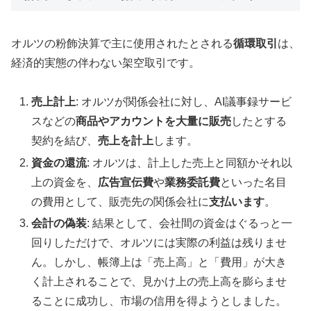
オルツの粉飾決算で主に使用されたとされる
循環取引
は、
経済的実態の伴わない架空取引です。
売上計上
: オルツが関係会社に対し、AI議事録サービ
スなどの
商品やアカウントを大量に販売
したとする
契約を結び、
売上を計上
します。
資金の還流
: オルツは、計上した売上と同額かそれ以
上の資金を、
広告宣伝費
や
業務委託費
といった名目
の費用として、販売先の関係会社に
支払います
。
会計の偽装
: 結果として、会社間の資金はぐるっと一
回りしただけで、オルツには実際の利益は残りませ
ん。しかし、帳簿上は「売上高」と「費用」が大き
く計上されることで、見かけ上の売上高を膨らませ
ることに成功し、市場の信用を得ようとしました。