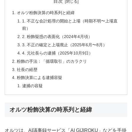
目次
オルツ粉飾決算の時系列と経緯
1. 不正な会計処理の開始と上場（時期不明〜上場直
前）
2. 粉飾疑惑の表面化（2024年4月頃）
3. 不正の確定と上場廃止（2025年6月〜8月）
4. 元社長らの逮捕（2025年10月9日）
粉飾の手法：「循環取引」のカラクリ
社長の経歴
粉飾決算による逮捕容疑
逮捕の容疑
オルツ粉飾決算の時系列と経緯
オルツは、AI議事録サービス「AI GIJIROKU」などを手掛