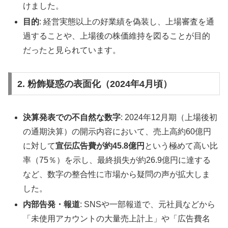
けました。
目的
: 経営実態以上の好業績を偽装し、上場審査を通
過することや、上場後の株価維持を図ることが目的
だったと見られています。
2. 粉飾疑惑の表面化（2024年4月頃）
決算発表での不自然な数字
: 2024年12月期（上場後初
の通期決算）の開示内容において、売上高約60億円
に対して
宣伝広告費が約45.8億円
という極めて高い比
率（75％）を示し、最終損失が約26.9億円に達する
など、数字の整合性に市場から疑問の声が拡大しま
した。
内部告発・報道
: SNSや一部報道で、元社員などから
「未使用アカウントの大量売上計上」や「広告費名