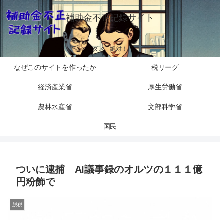
補助金不正記録サイト
ダメ、絶対！
なぜこのサイトを作ったか
税リーグ
経済産業省
厚生労働省
農林水産省
文部科学省
国民
ついに逮捕 AI議事録のオルツの１１１億
円粉飾で
脱税