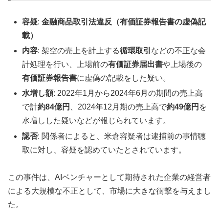
容疑
:
金融商品取引法違反（有価証券報告書の虚偽記
載）
内容
: 架空の売上を計上する
循環取引
などの不正な会
計処理を行い、上場前の
有価証券届出書
や上場後の
有価証券報告書
に虚偽の記載をした疑い。
水増し額
: 2022年1月から2024年6月の期間の売上高
で計
約84億円
、2024年12月期の売上高で
約49億円
を
水増しした疑いなどが報じられています。
認否
: 関係者によると、米倉容疑者は逮捕前の事情聴
取に対し、容疑を認めていたとされています。
この事件は、AIベンチャーとして期待された企業の経営者
による大規模な不正として、市場に大きな衝撃を与えまし
た。