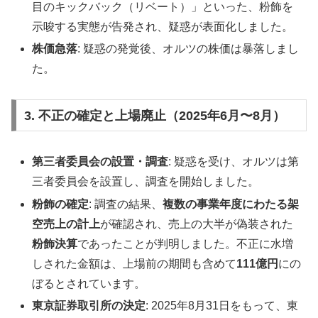
目のキックバック（リベート）」といった、粉飾を
示唆する実態が告発され、疑惑が表面化しました。
株価急落
: 疑惑の発覚後、オルツの株価は暴落しまし
た。
3. 不正の確定と上場廃止（2025年6月〜8月）
第三者委員会の設置・調査
: 疑惑を受け、オルツは第
三者委員会を設置し、調査を開始しました。
粉飾の確定
: 調査の結果、
複数の事業年度にわたる架
空売上の計上
が確認され、売上の大半が偽装された
粉飾決算
であったことが判明しました。不正に水増
しされた金額は、上場前の期間も含めて
111億円
にの
ぼるとされています。
東京証券取引所の決定
: 2025年8月31日をもって、東