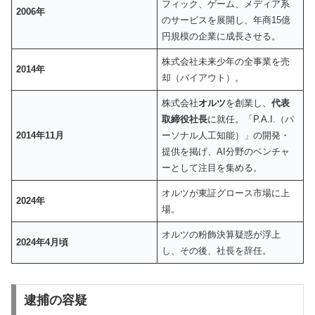
フィック、ゲーム、メディア系
2006年
のサービスを展開し、年商15億
円規模の企業に成長させる。
株式会社未来少年の全事業を売
2014年
却（バイアウト）。
株式会社
オルツ
を創業し、
代表
取締役社長
に就任。「P.A.I.（パ
2014年11月
ーソナル人工知能）」の開発・
提供を掲げ、AI分野のベンチャ
ーとして注目を集める。
オルツが東証グロース市場に上
2024年
場。
オルツの粉飾決算疑惑が浮上
2024年4月頃
し、その後、社長を辞任。
逮捕の容疑