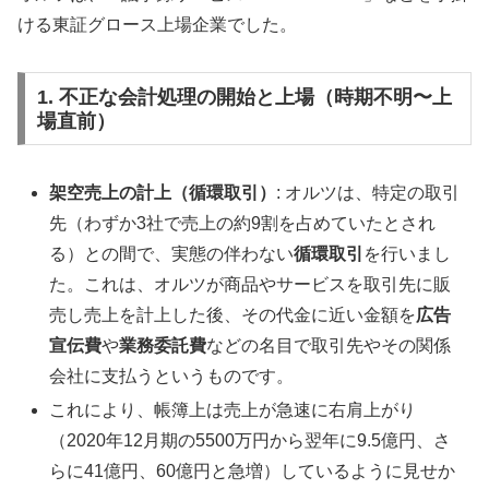
ける東証グロース上場企業でした。
1. 不正な会計処理の開始と上場（時期不明〜上
場直前）
架空売上の計上（循環取引）
: オルツは、特定の取引
先（わずか3社で売上の約9割を占めていたとされ
る）との間で、実態の伴わない
循環取引
を行いまし
た。これは、オルツが商品やサービスを取引先に販
売し売上を計上した後、その代金に近い金額を
広告
宣伝費
や
業務委託費
などの名目で取引先やその関係
会社に支払うというものです。
これにより、帳簿上は売上が急速に右肩上がり
（2020年12月期の5500万円から翌年に9.5億円、さ
らに41億円、60億円と急増）しているように見せか