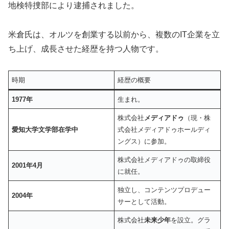
地検特捜部により逮捕されました。
米倉氏は、オルツを創業する以前から、複数のIT企業を立
ち上げ、成長させた経歴を持つ人物です。
時期
経歴の概要
1977年
生まれ。
株式会社
メディアドゥ
（現・株
愛知大学文学部在学中
式会社メディアドゥホールディ
ングス）に参加。
株式会社メディアドゥの取締役
2001年4月
に就任。
独立し、コンテンツプロデュー
2004年
サーとして活動。
株式会社
未来少年
を設立。グラ