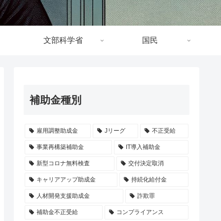
文部科学省
国民
補助金種別
雇用調整助成金
Jリーグ
不正受給
事業再構築補助金
IT導入補助金
新型コロナ無料検査
交付決定取消
キャリアアップ助成金
持続化給付金
人材開発支援助成金
詐欺罪
補助金不正受給
コンプライアンス