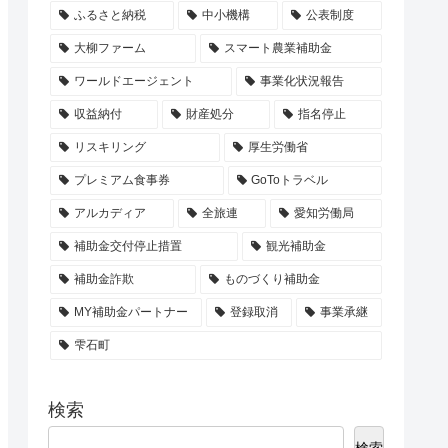
ふるさと納税
中小機構
公表制度
大柳ファーム
スマート農業補助金
ワールドエージェント
事業化状況報告
収益納付
財産処分
指名停止
リスキリング
厚生労働省
プレミアム食事券
GoToトラベル
アルカディア
全旅連
愛知労働局
補助金交付停止措置
観光補助金
補助金詐欺
ものづくり補助金
MY補助金パートナー
登録取消
事業承継
雫石町
検索
検索