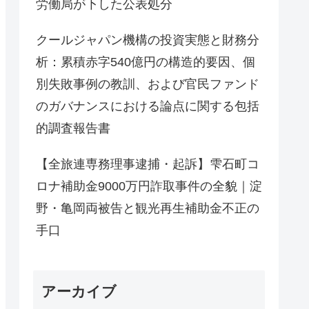
労働局が下した公表処分
クールジャパン機構の投資実態と財務分
析：累積赤字540億円の構造的要因、個
別失敗事例の教訓、および官民ファンド
のガバナンスにおける論点に関する包括
的調査報告書
【全旅連専務理事逮捕・起訴】雫石町コ
ロナ補助金9000万円詐取事件の全貌｜淀
野・亀岡両被告と観光再生補助金不正の
手口
アーカイブ