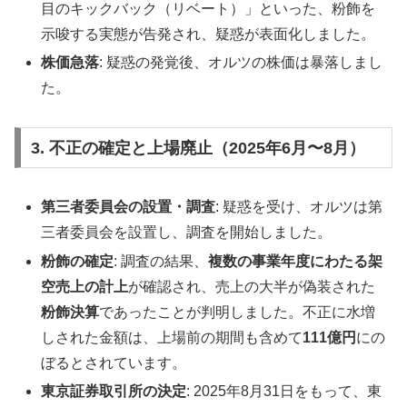
目のキックバック（リベート）」といった、粉飾を
示唆する実態が告発され、疑惑が表面化しました。
株価急落
: 疑惑の発覚後、オルツの株価は暴落しまし
た。
3. 不正の確定と上場廃止（2025年6月〜8月）
第三者委員会の設置・調査
: 疑惑を受け、オルツは第
三者委員会を設置し、調査を開始しました。
粉飾の確定
: 調査の結果、
複数の事業年度にわたる架
空売上の計上
が確認され、売上の大半が偽装された
粉飾決算
であったことが判明しました。不正に水増
しされた金額は、上場前の期間も含めて
111億円
にの
ぼるとされています。
東京証券取引所の決定
: 2025年8月31日をもって、東