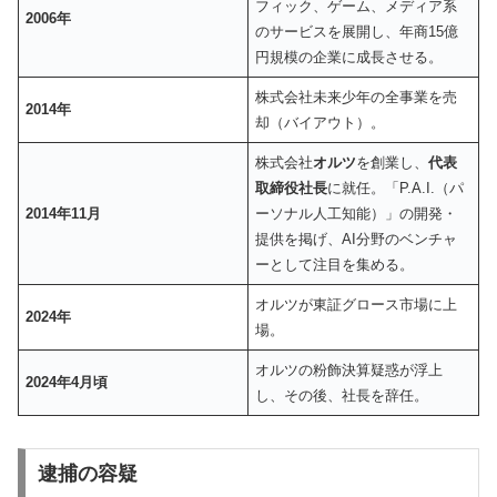
フィック、ゲーム、メディア系
2006年
のサービスを展開し、年商15億
円規模の企業に成長させる。
株式会社未来少年の全事業を売
2014年
却（バイアウト）。
株式会社
オルツ
を創業し、
代表
取締役社長
に就任。「P.A.I.（パ
2014年11月
ーソナル人工知能）」の開発・
提供を掲げ、AI分野のベンチャ
ーとして注目を集める。
オルツが東証グロース市場に上
2024年
場。
オルツの粉飾決算疑惑が浮上
2024年4月頃
し、その後、社長を辞任。
逮捕の容疑