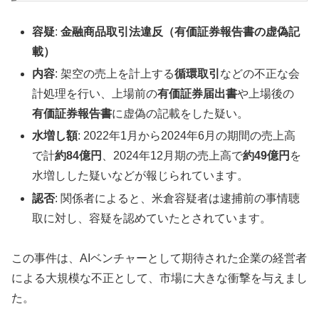
容疑
:
金融商品取引法違反（有価証券報告書の虚偽記
載）
内容
: 架空の売上を計上する
循環取引
などの不正な会
計処理を行い、上場前の
有価証券届出書
や上場後の
有価証券報告書
に虚偽の記載をした疑い。
水増し額
: 2022年1月から2024年6月の期間の売上高
で計
約84億円
、2024年12月期の売上高で
約49億円
を
水増しした疑いなどが報じられています。
認否
: 関係者によると、米倉容疑者は逮捕前の事情聴
取に対し、容疑を認めていたとされています。
この事件は、AIベンチャーとして期待された企業の経営者
による大規模な不正として、市場に大きな衝撃を与えまし
た。