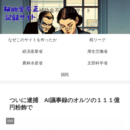
補助金不正記録サイト
ダメ、絶対！
なぜこのサイトを作ったか
税リーグ
経済産業省
厚生労働省
農林水産省
文部科学省
国民
ついに逮捕 AI議事録のオルツの１１１億
円粉飾で
脱税