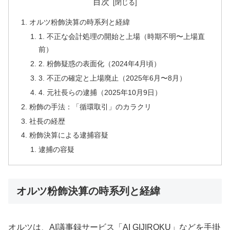
目次
オルツ粉飾決算の時系列と経緯
1. 不正な会計処理の開始と上場（時期不明〜上場直
前）
2. 粉飾疑惑の表面化（2024年4月頃）
3. 不正の確定と上場廃止（2025年6月〜8月）
4. 元社長らの逮捕（2025年10月9日）
粉飾の手法：「循環取引」のカラクリ
社長の経歴
粉飾決算による逮捕容疑
逮捕の容疑
オルツ粉飾決算の時系列と経緯
オルツは、AI議事録サービス「AI GIJIROKU」などを手掛