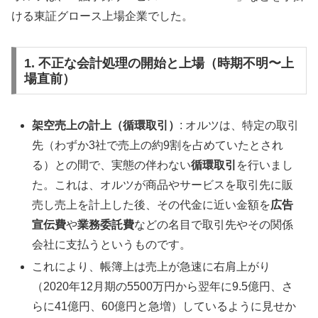
ける東証グロース上場企業でした。
1. 不正な会計処理の開始と上場（時期不明〜上
場直前）
架空売上の計上（循環取引）
: オルツは、特定の取引
先（わずか3社で売上の約9割を占めていたとされ
る）との間で、実態の伴わない
循環取引
を行いまし
た。これは、オルツが商品やサービスを取引先に販
売し売上を計上した後、その代金に近い金額を
広告
宣伝費
や
業務委託費
などの名目で取引先やその関係
会社に支払うというものです。
これにより、帳簿上は売上が急速に右肩上がり
（2020年12月期の5500万円から翌年に9.5億円、さ
らに41億円、60億円と急増）しているように見せか