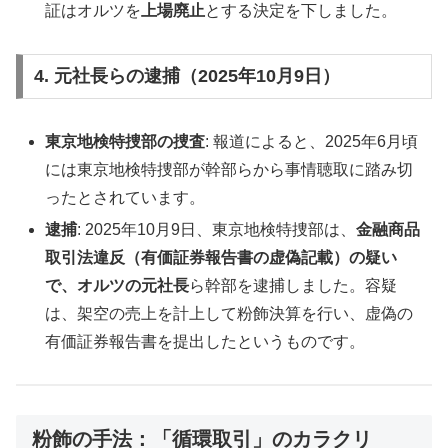
証はオルツを
上場廃止
とする決定を下しました。
4. 元社長らの逮捕（2025年10月9日）
東京地検特捜部の捜査
: 報道によると、2025年6月頃
には東京地検特捜部が幹部らから事情聴取に踏み切
ったとされています。
逮捕
: 2025年10月9日、東京地検特捜部は、
金融商品
取引法違反（有価証券報告書の虚偽記載）の疑い
で、オルツの元社長
ら幹部を逮捕しました。容疑
は、架空の売上を計上して粉飾決算を行い、虚偽の
有価証券報告書を提出したというものです。
粉飾の手法：「循環取引」のカラクリ