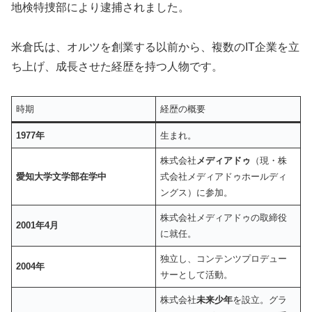
地検特捜部により逮捕されました。
米倉氏は、オルツを創業する以前から、複数のIT企業を立
ち上げ、成長させた経歴を持つ人物です。
時期
経歴の概要
1977年
生まれ。
株式会社
メディアドゥ
（現・株
愛知大学文学部在学中
式会社メディアドゥホールディ
ングス）に参加。
株式会社メディアドゥの取締役
2001年4月
に就任。
独立し、コンテンツプロデュー
2004年
サーとして活動。
株式会社
未来少年
を設立。グラ