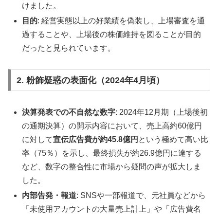
けました。
目的
: 経営実態以上の好業績を偽装し、上場審査を通
過することや、上場後の株価維持を図ることが目的
だったと見られています。
2. 粉飾疑惑の表面化（2024年4月頃）
決算発表での不自然な数字
: 2024年12月期（上場後初
の通期決算）の開示内容において、売上高約60億円
に対して
宣伝広告費が約45.8億円
という極めて高い比
率（75％）を示し、最終損失が約26.9億円に達する
など、数字の整合性に市場から疑問の声が拡大しま
した。
内部告発・報道
: SNSや一部報道で、元社員などから
「未使用アカウントの大量売上計上」や「広告費名