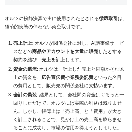
オルツの粉飾決算で主に使用されたとされる
循環取引
は、
経済的実態の伴わない架空取引です。
売上計上
: オルツが関係会社に対し、AI議事録サービ
スなどの
商品やアカウントを大量に販売
したとする
契約を結び、
売上を計上
します。
資金の還流
: オルツは、計上した売上と同額かそれ以
上の資金を、
広告宣伝費
や
業務委託費
といった名目
の費用として、販売先の関係会社に
支払います
。
会計の偽装
: 結果として、会社間の資金はぐるっと一
回りしただけで、オルツには実際の利益は残りませ
ん。しかし、帳簿上は「売上高」と「費用」が大き
く計上されることで、見かけ上の売上高を膨らませ
ることに成功し、市場の信用を得ようとしました。